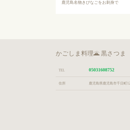
鹿児島名物きびなごをお刺身で
かごしま料理🌋 黒さつま
05031608752
TEL
住所
鹿児島県鹿児島市千日町12