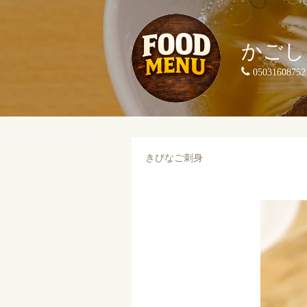
かごし
05031608752
きびなご刺身