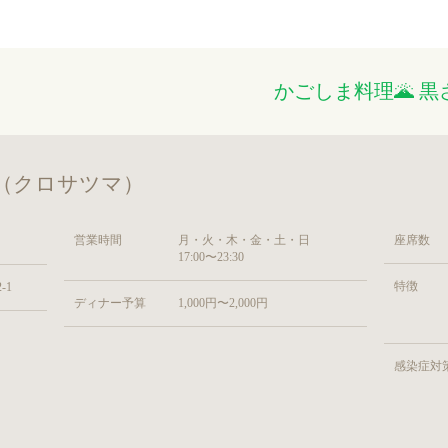
かごしま料理🌋 
 （クロサツマ）
営業時間
月・火・木・金・土・日
座席数
17:00〜23:30
特徴
-1
ディナー予算
1,000円〜2,000円
感染症対