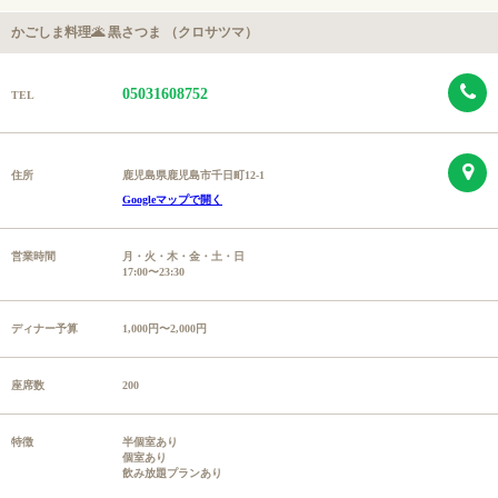
かごしま料理🌋 黒さつま （クロサツマ）
05031608752
TEL
住所
鹿児島県鹿児島市千日町12-1
Googleマップで開く
営業時間
月・火・木・金・土・日
17:00〜23:30
ディナー予算
1,000円〜2,000円
座席数
200
特徴
半個室あり
個室あり
飲み放題プランあり