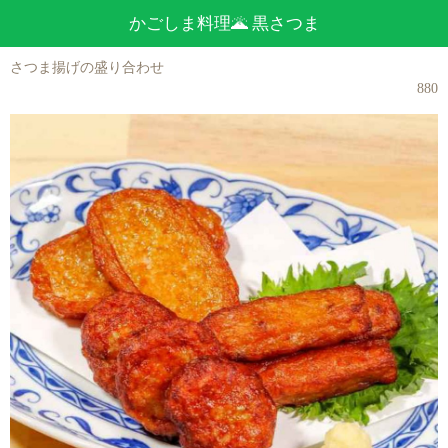
かごしま料理🌋 黒さつま
さつま揚げの盛り合わせ
880