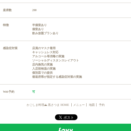
座席数
200
特徴
半個室あり
個室あり
飲み放題プランあり
感染症対策
店員のマスク着用
キャッシュレス対応
アルコール等消毒の実施
ソーシャルディスタンスレイアウト
店内換気の実施
入店前検温の実施
個別皿での提供
都道府県が指定する感染症対策の実施
Web予約
可
かごしま料理🌋 黒さつま HOME
メニュー
地図
予約