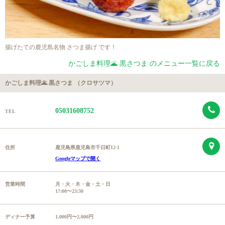
揚げたての鹿児島名物 さつま揚げ です！
かごしま料理🌋 黒さつま のメニュー一覧に戻る
かごしま料理🌋 黒さつま （クロサツマ）
05031608752
TEL
住所
鹿児島県鹿児島市千日町12-1
Googleマップで開く
営業時間
月・火・木・金・土・日
17:00〜23:30
ディナー予算
1,000円〜2,000円